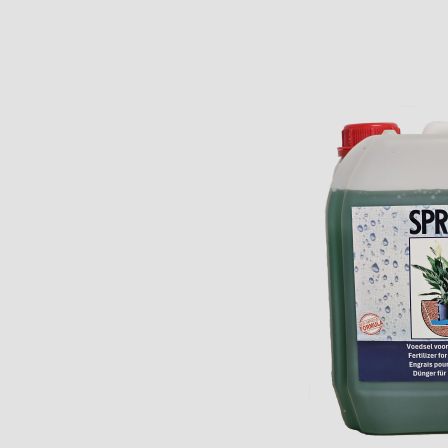
Sp
ui
ga
Sp
is
ka
hy
d