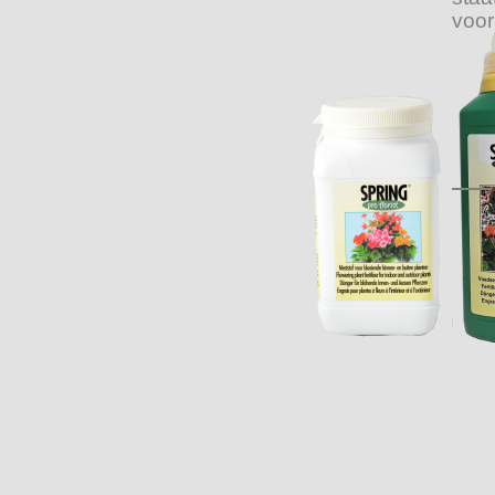
voor
bu
bl
b