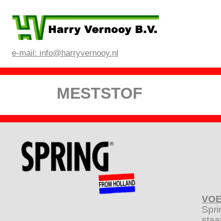
e-mail: info@harryvernooy.nl
MESTSTO
VOE
Spri
staa