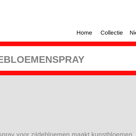
Home
Collectie
N
BLOEMENSPRAY 
spray voor zijdebloemen maakt kunstbloemen