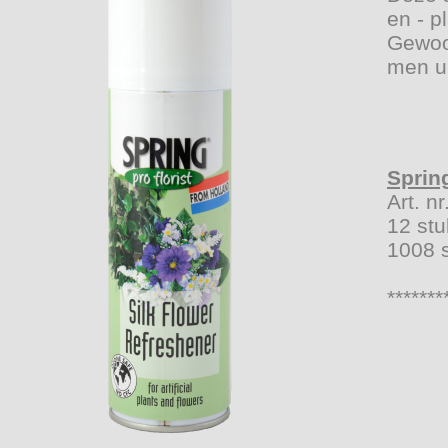
en - p
Gewoo
men u
Sprin
Art. n
12 stu
1008 s
*******