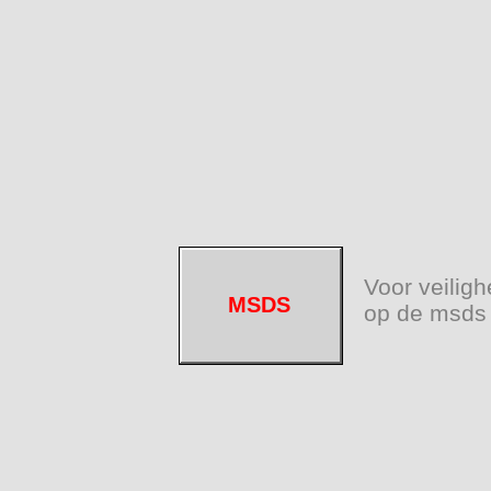
Voor veiligh
MSDS
op de msds