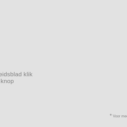
eidsblad klik
 knop
*
Voor mee